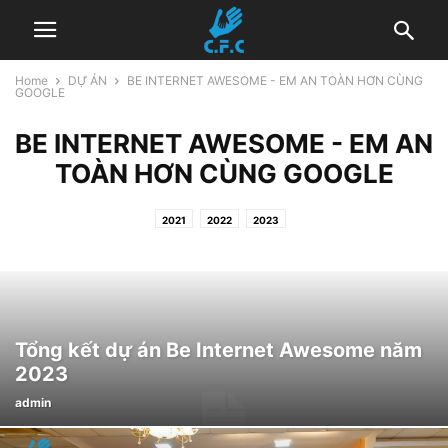
Home
DỰ ÁN
BE INTERNET AWESOME - EM AN TOÀN HƠN CÙNG
GOOGLE
BE INTERNET AWESOME - EM AN
TOÀN HƠN CÙNG GOOGLE
2021
2022
2023
Tổng kết dự án Be Internet Awesome năm
2023
admin