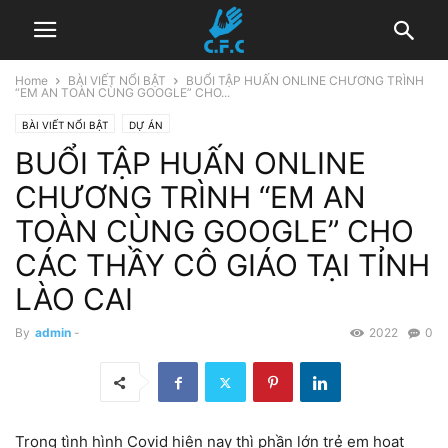
Home
BÀI VIẾT NỔI BẬT
BUỔI TẬP HUẤN ONLINE CHƯƠNG TRÌNH
“EM AN TOÀN CÙNG GOOGLE” CHO...
BÀI VIẾT NỔI BẬT
DỰ ÁN
BUỔI TẬP HUẤN ONLINE
BE INTERNET AWESOME - EM AN TOÀN HƠN CÙNG GOOGLE
2021
ĐÀO TẠO
CHƯƠNG TRÌNH “EM AN
TOÀN CÙNG GOOGLE” CHO
CÁC THẦY CÔ GIÁO TẠI TỈNH
LÀO CAI
By
admin
-
2022
0
Trong tình hình Covid hiện nay thì phần lớn trẻ em hoạt