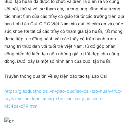
Buổi tập huấn đã được tổ chức và diễn ra diễn ra vô cùng
sôi nổi, thú vị với sự tham gia, hưởng ứng cũng như tương
tác nhiệt tình của các thầy cô giáo tới từ các trường trên địa
bàn tỉnh Lào Cai. C.F.C Việt Nam xin gửi lời cảm ơn và chúc
sức khỏe tới tất cả các thầy cô tham gia tập huấn, rất mong
được tiếp tục đồng hành với các thầy cô trên hành trình
mang tri thức đến với tuổi trẻ Việt Nam, từ đó góp phần
cống hiến để kiến tạo nên những giá trị tốt đẹp cho cộng
đồng. Dưới đây là một số hình ảnh của buổi tập huấn.
Truyền thông đưa tin về sự kiện đào tạo tại Lào Cai
https://giaoducthoidai.vn/giao-duc/lao-cai-tap-huan-truc-
tuyen-ve-an-toan-mang-cho-can-bo-giao-vien-
M54pakc7R.html