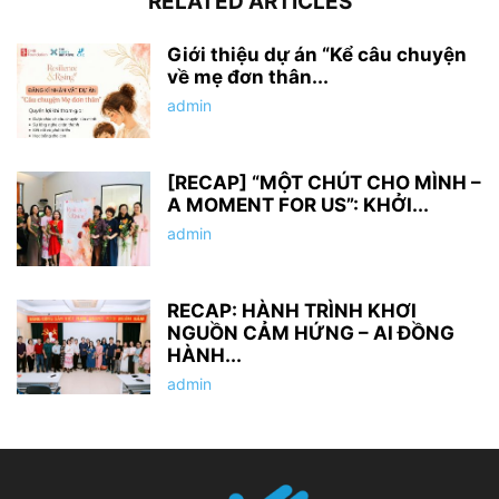
RELATED ARTICLES
Giới thiệu dự án “Kể câu chuyện
về mẹ đơn thân...
admin
[RECAP] “MỘT CHÚT CHO MÌNH –
A MOMENT FOR US”: KHỞI...
admin
RECAP: HÀNH TRÌNH KHƠI
NGUỒN CẢM HỨNG – AI ĐỒNG
HÀNH...
admin