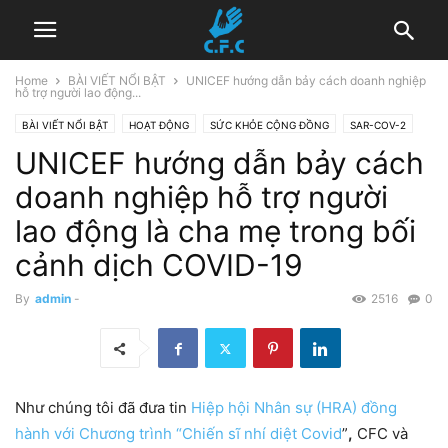
Home
BÀI VIẾT NỔI BẬT
UNICEF hướng dẫn bảy cách doanh nghiệp
hỗ trợ người lao động...
BÀI VIẾT NỔI BẬT
HOẠT ĐỘNG
SỨC KHỎE CỘNG ĐỒNG
SAR-COV-2
UNICEF hướng dẫn bảy cách
doanh nghiệp hỗ trợ người
lao động là cha mẹ trong bối
cảnh dịch COVID-19
By
admin
-
2516
0
Như chúng tôi đã đưa tin
Hiệp hội Nhân sự (HRA) đồng
hành với Chương trình “Chiến sĩ nhí diệt Covid
”
,
CFC và