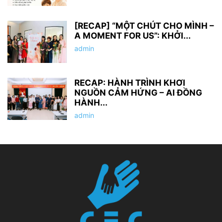
[RECAP] “MỘT CHÚT CHO MÌNH –
A MOMENT FOR US”: KHỞI...
admin
RECAP: HÀNH TRÌNH KHƠI
NGUỒN CẢM HỨNG – AI ĐỒNG
HÀNH...
admin