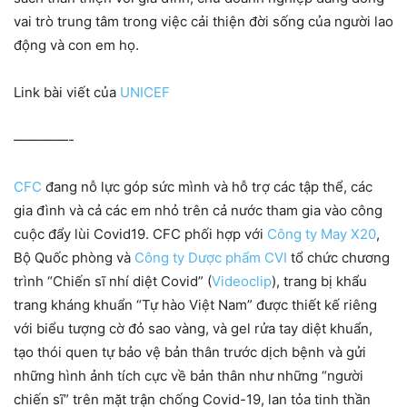
vai trò trung tâm trong việc cải thiện đời sống của người lao
động và con em họ.
Link bài viết của
UNICEF
————-
CFC
đang nỗ lực góp sức mình và hỗ trợ các tập thể, các
gia đình và cả các em nhỏ trên cả nước tham gia vào công
cuộc đẩy lùi Covid19. CFC phối hợp với
Công ty May X20
,
Bộ Quốc phòng và
Công ty Dược phẩm CVI
tổ chức chương
trình “Chiến sĩ nhí diệt Covid” (
Videoclip
), trang bị khẩu
trang kháng khuẩn “Tự hào Việt Nam” được thiết kế riêng
với biểu tượng cờ đỏ sao vàng, và gel rửa tay diệt khuẩn,
tạo thói quen tự bảo vệ bản thân trước dịch bệnh và gửi
những hình ảnh tích cực về bản thân như những “người
chiến sĩ” trên mặt trận chống Covid-19, lan tỏa tinh thần