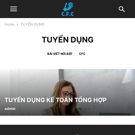
Home
TUYỂN DỤNG
TUYỂN DỤNG
BÀI VIẾT NỔI BẬT
CFC
CHÍNH SÁCH PHÒNG CHỐNG BẠO LỰC VÀ XÂM HẠI TÌNH DỤC
DỰ ÁN
ĐỘI NGŨ CFC
HOẠT ĐỘNG
QUY TẮC ỨNG XỬ
TÀI NGUYÊN
TRUYỀN THÔNG NÓI VỀ CHÚNG TÔI
TUYỂN DỤNG
UNCATEGORIZED @VI
TUYỂN DỤNG KẾ TOÁN TỔNG HỢP
admin