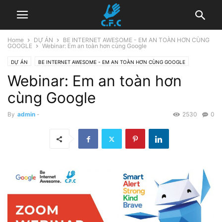
Home
DỰ ÁN
BE INTERNET AWESOME - EM AN TOÀN HƠN CÙNG
GOOGLE
Webinar: Em an toàn hơn cùng Google
DỰ ÁN
BE INTERNET AWESOME - EM AN TOÀN HƠN CÙNG GOOGLE
Webinar: Em an toàn hơn
HOẠT ĐỘNG
CÔNG NGHỆ GIÁO DỤC - EDTECH
2021
ĐÀO TẠO
cùng Google
By
admin
-
2530
0