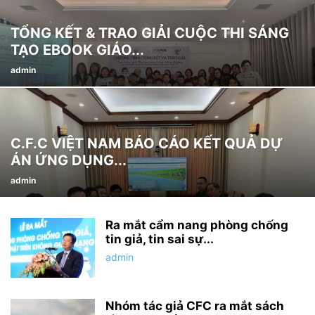
TỔNG KẾT & TRAO GIẢI CUỘC THI SÁNG
TẠO EBOOK GIÁO...
admin
C.F.C VIỆT NAM BÁO CÁO KẾT QUẢ DỰ
ÁN ỨNG DỤNG...
admin
Ra mắt cẩm nang phòng chống
tin giả, tin sai sự...
admin
Nhóm tác giả CFC ra mắt sách