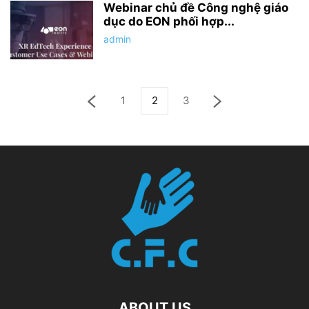
Webinar chủ đề Công nghệ giáo
dục do EON phối hợp...
admin
1
2
3
ABOUT US