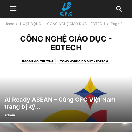
Home
HOẠT ĐỘNG
CÔNG NGHỆ GIÁO DỤC - EDTECH
Page 2
CÔNG NGHỆ GIÁO DỤC -
EDTECH
BẢO VỆ MÔI TRƯỜNG
CÔNG NGHỆ GIÁO DỤC - EDTECH
HOẠT ĐỘNG KHÁC
NÂNG CAO VỊ THẾ PHỤ NỮ
SỨC KHỎE CỘNG ĐỒNG
TÂM LÝ GIÁO DỤC
AI Ready ASEAN – Cùng CFC Việt Nam
trang bị kỹ...
admin