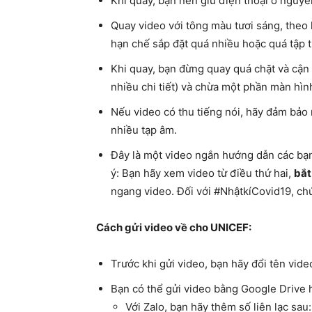
Khi quay, bạn nên giữ điện thoại ở nguyên
Quay video với tông màu tươi sáng, theo 
hạn chế sắp đặt quá nhiều hoặc quá tập 
Khi quay, bạn đừng quay quá chặt và cận
nhiều chi tiết) và chừa một phần màn hì
Nếu video có thu tiếng nói, hãy đảm bảo 
nhiều tạp âm.
Đây là một video ngắn hướng dẫn các bạn
ý: Bạn hãy xem video từ điều thứ hai,
bắt
ngang video. Đối với #NhậtkíCovid19, ch
Cách gửi video về cho UNICEF:
Trước khi gửi video, bạn hãy đổi tên vid
Bạn có thể gửi video bằng Google Drive 
Với Zalo, bạn hãy thêm số liên lạc sa