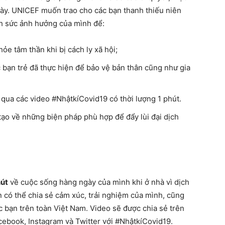
này. UNICEF muốn trao cho các bạn thanh thiếu niên
nh sức ảnh hưởng của mình để:
hỏe tâm thần khi bị cách ly xã hội;
 bạn trẻ đã thực hiện để bảo vệ bản thân cũng như gia
 qua các video #NhậtkíCovid19 có thời lượng 1 phút.
 tạo về những biện pháp phù hợp để đẩy lùi đại dịch
hút
về cuộc sống hàng ngày của mình khi ở nhà vì dịch
 có thể chia sẻ cảm xúc, trải nghiệm của mình, cũng
 bạn trên toàn Việt Nam. Video sẽ được chia sẻ trên
ebook, Instagram và Twitter với #NhậtkíCovid19.