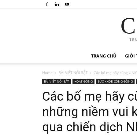
C
TR
TRANG CHỦ
GIỚI 
Home
BÀI VIẾT NỔI BẬT
Các bố mẹ hãy cùng UNICE
BÀI VIẾT NỔI BẬT
HOẠT ĐỘNG
SỨC KHỎE CỘNG ĐỒNG
Các bố mẹ hãy c
những niềm vui k
qua chiến dịch N