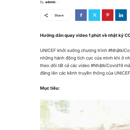
By
admin
-
Share
Hướng dẫn quay video 1 phút về nhật ký C
UNICEF khởi xướng chương trình #NhậtkíCovi
những hành động tích cực của mình khi ở n
theo dõi tất cả các video #NhậtkíCovid19 mà
đăng lên các kênh truyền thông của UNICE
Mục tiêu: