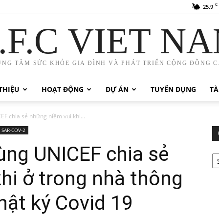
C
25.9
.F.C VIET N
UNG TÂM SỨC KHỎE GIA ĐÌNH VÀ PHÁT TRIỂN CỘNG ĐỒNG C.
THIỆU
HOẠT ĐỘNG
DỰ ÁN
TUYỂN DỤNG
TÀ
F chia sẻ những niềm vui khi...
SAR-COV-2
ùng UNICEF chia sẻ
Ca
hi ở trong nhà thông
hật ký Covid 19