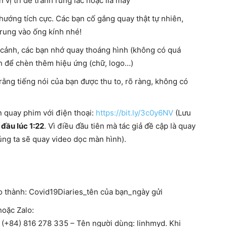
 vị trí để tránh rung lắc hoặc lia máy
hướng tích cực. Các bạn cố gắng quay thật tự nhiên,
trung vào ống kính nhé!
 cảnh, các bạn nhớ quay thoáng hình (không có quá
nh để chèn thêm hiệu ứng (chữ, logo…)
rằng tiếng nói của bạn được thu to, rõ ràng, không có
 quay phim với điện thoại:
https://bit.ly/3c0y6NV
(Lưu
 đầu lúc 1:22
. Vì điều đầu tiên mà tác giả đề cập là quay
úng ta sẽ quay video dọc màn hình).
eo thành: Covid19Diaries_tên của bạn_ngày gửi
hoặc Zalo:
u: (+84) 816 278 335 – Tên người dùng: linhmyd. Khi