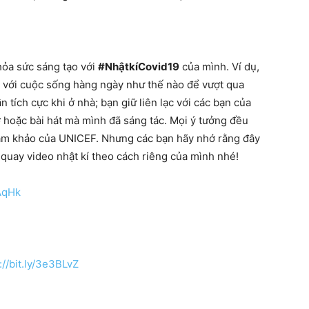
hỏa sức sáng tạo với
#NhậtkíCovid19
của mình. Ví dụ,
ng với cuộc sống hàng ngày như thế nào để vượt qua
 tích cực khi ở nhà; bạn giữ liên lạc với các bạn của
ơ hoặc bài hát mà mình đã sáng tác. Mọi ý tưởng đều
ham khảo của UNICEF. Nhưng các bạn hãy nhớ rằng đây
à quay video nhật kí theo cách riêng của mình nhé!
PAqHk
://bit.ly/3e3BLvZ