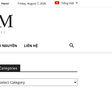
Tiếng Việt
Friday, August 7, 2026
Hanoi
AM
F.C
I NGUYÊN
LIÊN HỆ
Categories
tegories