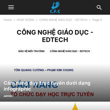
Home
HOẠT ĐỘNG
CÔNG NGHỆ GIÁO DỤC - EDTECH
Page 5
CÔNG NGHỆ GIÁO DỤC -
EDTECH
BẢO VỆ MÔI TRƯỜNG
CÔNG NGHỆ GIÁO DỤC - EDTECH
HOẠT ĐỘNG KHÁC
NÂNG CAO VỊ THẾ PHỤ NỮ
SỨC KHỎE CỘNG ĐỒNG
TÂM LÝ GIÁO DỤC
Cẩm nang dạy trực tuyến dưới dạng
infographic
admin