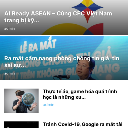
AI Ready ASEAN – Cùng CFC Việt Nam
trang bị kỹ...
admin
Ra mắt cẩm nang phòng chống tin giả, tin
sai sự...
admin
Thực tế ảo, game hóa quá trình
học là những xu...
admin
Tránh Covid-19, Google ra mắt tài