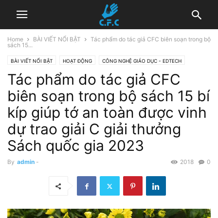
Home
BÀI VIẾT NỔI BẬT
Tác phẩm do tác giả CFC biên soạn trong bộ
sách 15...
BÀI VIẾT NỔI BẬT
HOẠT ĐỘNG
CÔNG NGHỆ GIÁO DỤC - EDTECH
Tác phẩm do tác giả CFC
TÀI NGUYÊN
TÂM LÝ GIÁO DỤC
biên soạn trong bộ sách 15 bí
kíp giúp tớ an toàn được vinh
dự trao giải C giải thưởng
Sách quốc gia 2023
By
admin
-
2018
0