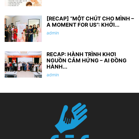
[RECAP] “MỘT CHÚT CHO MÌNH –
A MOMENT FOR US”: KHỞI...
admin
RECAP: HÀNH TRÌNH KHƠI
NGUỒN CẢM HỨNG – AI ĐỒNG
HÀNH...
admin