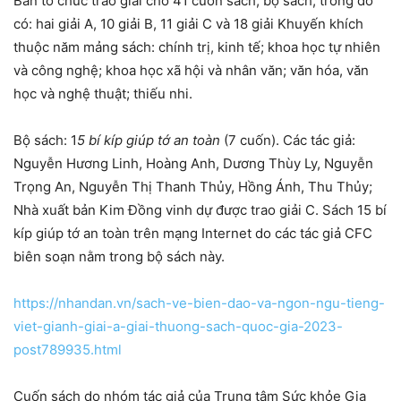
Ban tổ chức trao giải cho 41 cuốn sách, bộ sách, trong đó
có: hai giải A, 10 giải B, 11 giải C và 18 giải Khuyến khích
thuộc năm mảng sách: chính trị, kinh tế; khoa học tự nhiên
và công nghệ; khoa học xã hội và nhân văn; văn hóa, văn
học và nghệ thuật; thiếu nhi.
Bộ sách: 1
5 bí kíp giúp tớ an toàn
(7 cuốn). Các tác giả:
Nguyễn Hương Linh, Hoàng Anh, Dương Thùy Ly, Nguyễn
Trọng An, Nguyễn Thị Thanh Thủy, Hồng Ánh, Thu Thủy;
Nhà xuất bản Kim Đồng vinh dự được trao giải C. Sách 15 bí
kíp giúp tớ an toàn trên mạng Internet do các tác giả CFC
biên soạn nằm trong bộ sách này.
https://nhandan.vn/sach-ve-bien-dao-va-ngon-ngu-tieng-
viet-gianh-giai-a-giai-thuong-sach-quoc-gia-2023-
post789935.html
Cuốn sách do nhóm tác giả của Trung tâm Sức khỏe Gia