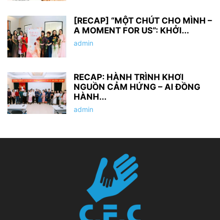
[RECAP] “MỘT CHÚT CHO MÌNH –
A MOMENT FOR US”: KHỞI...
admin
RECAP: HÀNH TRÌNH KHƠI
NGUỒN CẢM HỨNG – AI ĐỒNG
HÀNH...
admin