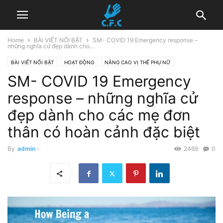
Home
BÀI VIẾT NỔI BẬT
SM- COVID 19 Emergency response –
những nghĩa cử đẹp dành cho...
BÀI VIẾT NỔI BẬT
HOẠT ĐỘNG
NÂNG CAO VỊ THẾ PHỤ NỮ
SM- COVID 19 Emergency
SỨC KHỎE CỘNG ĐỒNG
SAR-COV-2
response – những nghĩa cử
đẹp dành cho các mẹ đơn
thân có hoàn cảnh đặc biệt
By
admin
-
2469
0