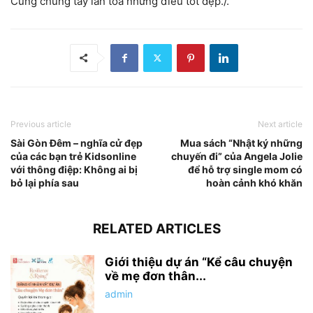
Cùng chung tay lan tỏa những điều tốt đẹp./.
Previous article
Next article
Sài Gòn Đêm – nghĩa cử đẹp
Mua sách “Nhật ký những
của các bạn trẻ Kidsonline
chuyến đi” của Angela Jolie
với thông điệp: Không ai bị
để hỗ trợ single mom có
bỏ lại phía sau
hoàn cảnh khó khăn
RELATED ARTICLES
Giới thiệu dự án “Kể câu chuyện
về mẹ đơn thân...
admin