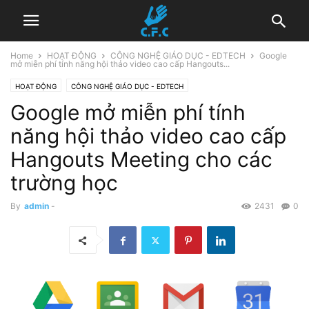
Home
HOẠT ĐỘNG
CÔNG NGHỆ GIÁO DỤC - EDTECH
Google
mở miễn phí tính năng hội thảo video cao cấp Hangouts...
HOẠT ĐỘNG
CÔNG NGHỆ GIÁO DỤC - EDTECH
Google mở miễn phí tính
năng hội thảo video cao cấp
Hangouts Meeting cho các
trường học
By
admin
-
2431
0