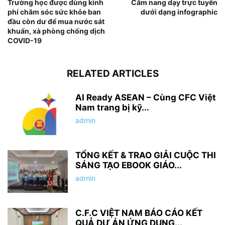
Trường học được dùng kinh
Cẩm nang dạy trực tuyến
phí chăm sóc sức khỏe ban
dưới dạng infographic
đầu còn dư để mua nước sát
khuẩn, xà phòng chống dịch
COVID-19
RELATED ARTICLES
AI Ready ASEAN – Cùng CFC Việt
Nam trang bị kỹ...
admin
TỔNG KẾT & TRAO GIẢI CUỘC THI
SÁNG TẠO EBOOK GIÁO...
admin
C.F.C VIỆT NAM BÁO CÁO KẾT
QUẢ DỰ ÁN ỨNG DỤNG...