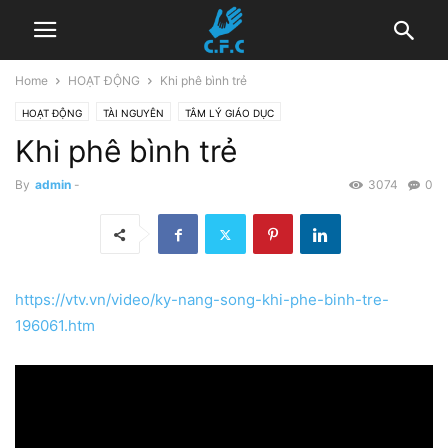
Home
HOẠT ĐỘNG
Khi phê bình trẻ
HOẠT ĐỘNG
TÀI NGUYÊN
TÂM LÝ GIÁO DỤC
Khi phê bình trẻ
By
admin
-
3074
0
https://vtv.vn/video/ky-nang-song-khi-phe-binh-tre-
196061.htm