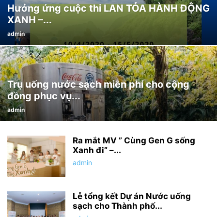
Hưởng ứng cuộc thi LAN TỎA HÀNH ĐỘNG
XANH –...
admin
Trụ uống nước sạch miễn phí cho cộng
đồng phục vụ...
admin
Ra mắt MV ” Cùng Gen G sống
Xanh đi” –...
admin
Lễ tổng kết Dự án Nước uống
sạch cho Thành phố...