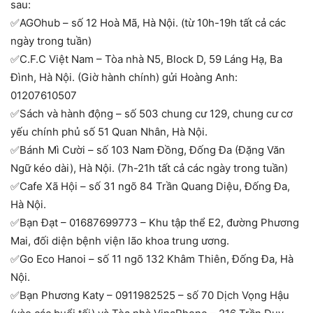
sau:
✅AGOhub – số 12 Hoà Mã, Hà Nội. (từ 10h-19h tất cả các
ngày trong tuần)
✅C.F.C Việt Nam – Tòa nhà N5, Block D, 59 Láng Hạ, Ba
Đình, Hà Nội. (Giờ hành chính) gửi Hoàng Anh:
01207610507
✅Sách và hành động – số 503 chung cư 129, chung cư cơ
yếu chính phủ số 51 Quan Nhân, Hà Nội.
✅Bánh Mì Cười – số 103 Nam Đồng, Đống Đa (Đặng Văn
Ngữ kéo dài), Hà Nội. (7h-21h tất cả các ngày trong tuần)
✅Cafe Xã Hội – số 31 ngõ 84 Trần Quang Diệu, Đống Đa,
Hà Nội.
✅Bạn Đạt – 01687699773 – Khu tập thể E2, đường Phương
Mai, đối diện bệnh viện lão khoa trung ương.
✅Go Eco Hanoi – số 11 ngõ 132 Khâm Thiên, Đống Đa, Hà
Nội.
✅Bạn Phương Katy – 0911982525 – số 70 Dịch Vọng Hậu