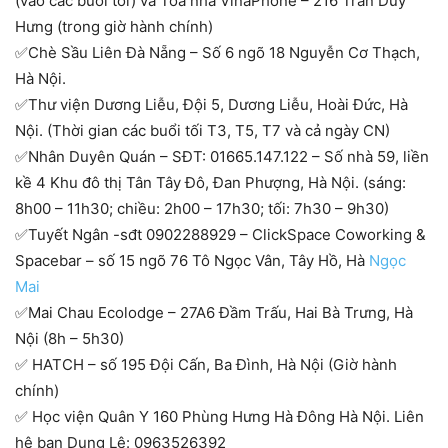
(vào các buổi tối) và Tòa nhà VinaPhone – 216 Trần Duy
Hưng (trong giờ hành chính)
✅Chè Sầu Liên Đà Nẵng – Số 6 ngõ 18 Nguyễn Cơ Thạch,
Hà Nội.
✅Thư viện Dương Liễu, Đội 5, Dương Liễu, Hoài Đức, Hà
Nội. (Thời gian các buổi tối T3, T5, T7 và cả ngày CN)
✅Nhân Duyên Quán – SĐT: 01665.147.122 – Số nhà 59, liền
kề 4 Khu đô thị Tân Tây Đô, Đan Phượng, Hà Nội. (sáng:
8h00 – 11h30; chiều: 2h00 – 17h30; tối: 7h30 – 9h30)
✅Tuyết Ngân -sđt 0902288929 – ClickSpace Coworking &
Spacebar – số 15 ngõ 76 Tô Ngọc Vân, Tây Hồ, Hà
Ngọc
Mai
✅Mai Chau Ecolodge – 27A6 Đầm Trấu, Hai Bà Trưng, Hà
Nội (8h – 5h30)
✅ HATCH – số 195 Đội Cấn, Ba Đình, Hà Nội (Giờ hành
chính)
✅ Học viện Quân Y 160 Phùng Hưng Hà Đông Hà Nội. Liên
hệ bạn Dung Lê: 0963526392