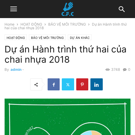
Home
HOẠT ĐỘNG
BẢO VỆ MÔI TRƯỜNG
Dự án Hành trình thứ
hai của chai nhựa 2018
HOẠT ĐỘNG
BẢO VỆ MÔI TRƯỜNG
DỰ ÁN KHÁC
Dự án Hành trình thứ hai của
HÀNH TRÌNH THỨ HAI CỦA CHAI NHỰA
chai nhựa 2018
By
admin
-
3748
0