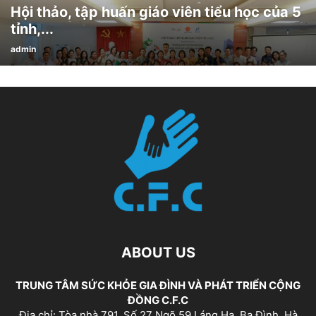
Hội thảo, tập huấn giáo viên tiểu học của 5
tỉnh,...
admin
ABOUT US
TRUNG TÂM SỨC KHỎE GIA ĐÌNH VÀ PHÁT TRIỂN CỘNG
ĐỒNG C.F.C
Địa chỉ: Tòa nhà 791, Số 27 Ngõ 59 Láng Hạ, Ba Đình, Hà