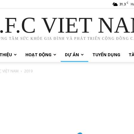
C
31.3
H
.F.C VIET N
UNG TÂM SỨC KHỎE GIA ĐÌNH VÀ PHÁT TRIỂN CỘNG ĐỒNG C.
 THIỆU
HOẠT ĐỘNG
DỰ ÁN
TUYỂN DỤNG
TÀ
 VIỆT NAM
2019