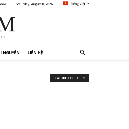
Tiếng Việt
Saturday, August 8, 2026
anoi
AM
F.C
I NGUYÊN
LIÊN HỆ
FEATURED POSTS