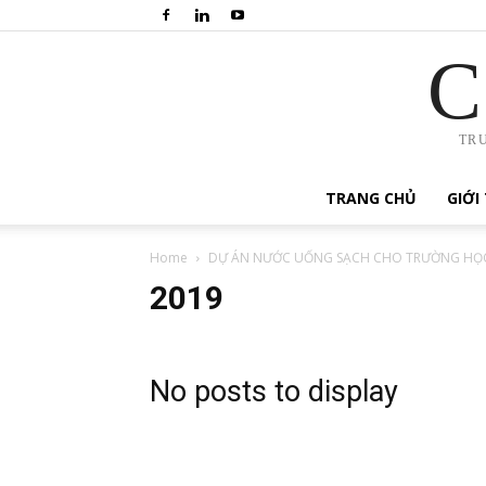
C
TR
TRANG CHỦ
GIỚI
Home
DỰ ÁN NƯỚC UỐNG SẠCH CHO TRƯỜNG HỌC
2019
No posts to display