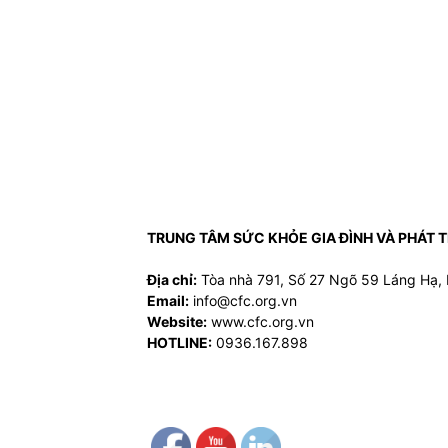
TRUNG TÂM SỨC KHỎE GIA ĐÌNH VÀ PHÁT 
Địa chỉ:
Tòa nhà 791, Số 27 Ngõ 59 Láng Hạ, 
Email:
info@cfc.org.vn
Website:
www.cfc.org.vn
HOTLINE:
0936.167.898