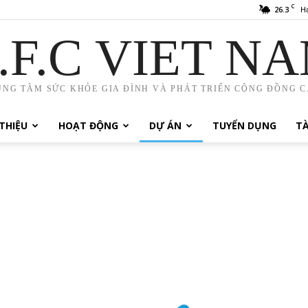
C
26.3
H
.F.C VIET N
UNG TÂM SỨC KHỎE GIA ĐÌNH VÀ PHÁT TRIỂN CỘNG ĐỒNG C.
 THIỆU
HOẠT ĐỘNG
DỰ ÁN
TUYỂN DỤNG
TÀ