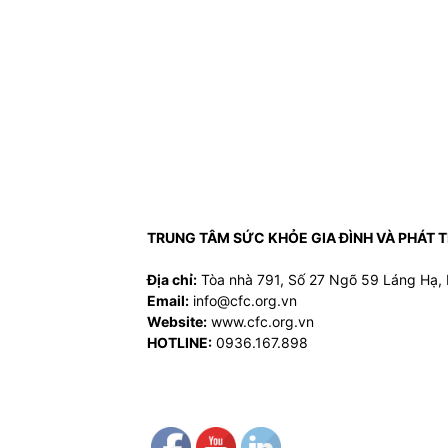
TRUNG TÂM SỨC KHỎE GIA ĐÌNH VÀ PHÁT 
Địa chỉ:
Tòa nhà 791, Số 27 Ngõ 59 Láng Hạ, 
Email:
info@cfc.org.vn
Website:
www.cfc.org.vn
HOTLINE:
0936.167.898