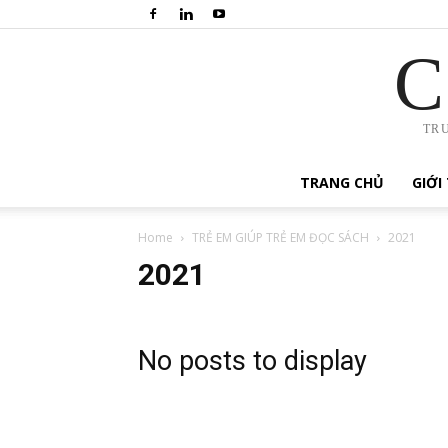
C
TR
TRANG CHỦ
GIỚI
Home
TRẺ EM GIÚP TRẺ EM ĐỌC SÁCH
2021
2021
No posts to display