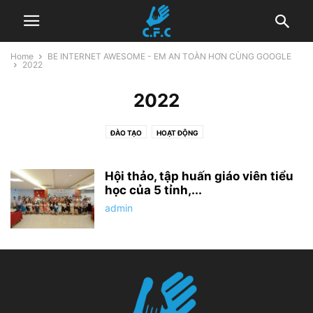
Home
BE INTERNET AWESOME - EM AN TOÀN HƠN CÙNG GOOGLE
2022
2022
ĐÀO TẠO
HOẠT ĐỘNG
Hội thảo, tập huấn giáo viên tiểu
học của 5 tỉnh,...
admin