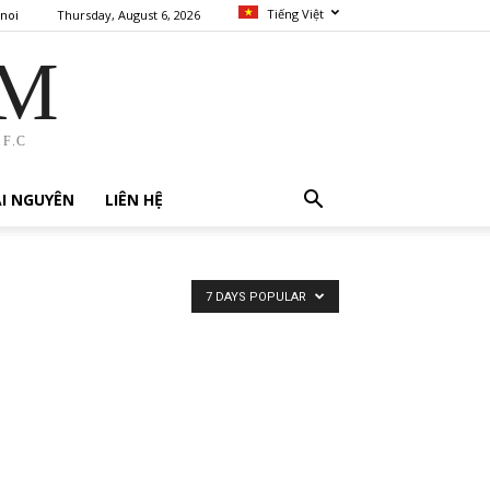
Tiếng Việt
Thursday, August 6, 2026
noi
AM
F.C
I NGUYÊN
LIÊN HỆ
7 DAYS POPULAR