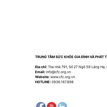
TRUNG TÂM SỨC KHỎE GIA ĐÌNH VÀ PHÁT 
Địa chỉ:
Tòa nhà 791, Số 27 Ngõ 59 Láng Hạ, 
Email:
info@cfc.org.vn
Website:
www.cfc.org.vn
HOTLINE:
0936.167.898