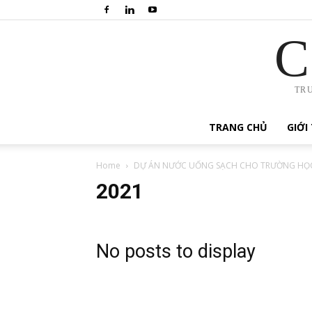
C
TR
TRANG CHỦ
GIỚI
Home
DỰ ÁN NƯỚC UỐNG SẠCH CHO TRƯỜNG HỌC
2021
No posts to display