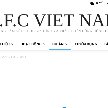
C
29.7
Ha
.F.C VIET N
UNG TÂM SỨC KHỎE GIA ĐÌNH VÀ PHÁT TRIỂN CỘNG ĐỒNG C.
 THIỆU
HOẠT ĐỘNG
DỰ ÁN
TUYỂN DỤNG
TÀ
 VIỆT NAM
2021