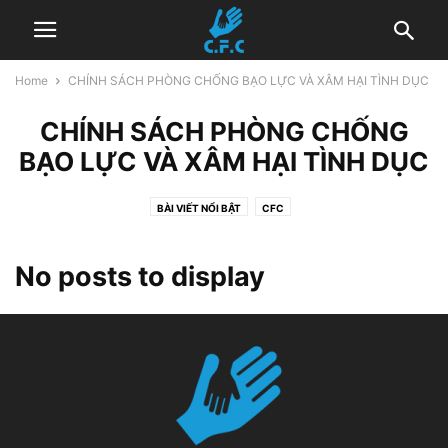
Home
CHÍNH SÁCH PHÒNG CHỐNG BẠO LỰC VÀ XÂM HẠI TÌNH DỤC
CHÍNH SÁCH PHÒNG CHỐNG
BẠO LỰC VÀ XÂM HẠI TÌNH DỤC
BÀI VIẾT NỔI BẬT
CFC
CHÍNH SÁCH PHÒNG CHỐNG BẠO LỰC VÀ XÂM HẠI TÌNH DỤC
DỰ ÁN
ĐỘI NGŨ CFC
HOẠT ĐỘNG
QUY TẮC ỨNG XỬ
TÀI NGUYÊN
No posts to display
TRUYỀN THÔNG NÓI VỀ CHÚNG TÔI
TUYỂN DỤNG
UNCATEGORIZED @VI