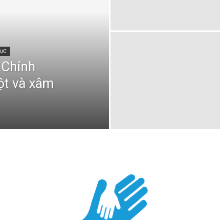
DỤC
 Chính
ột và xâm