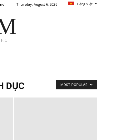
Tiếng Việt
Thursday, August 6, 2026
noi
AM
F.C
H DỤC
MOST POPULAR