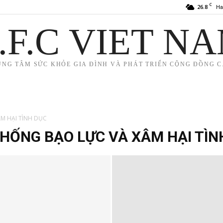
C
26.8
Ha
.F.C VIET N
UNG TÂM SỨC KHỎE GIA ĐÌNH VÀ PHÁT TRIỂN CỘNG ĐỒNG C.
M HẠI TÌNH DỤC
HỐNG BẠO LỰC VÀ XÂM HẠI TÌN