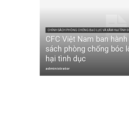
CHÍNH SÁCH PHÒNG CHỐNG BẠO LỰC VÀ XÂM HẠI TÌNH 
CFC Việt Nam ban hành
sách phòng chống bóc l
hại tình dục
administrator