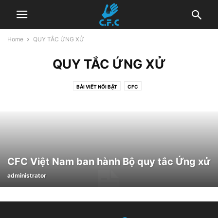
Home
QUY TẮC ỨNG XỬ
QUY TẮC ỨNG XỬ
BÀI VIẾT NỔI BẬT
CFC
CHÍNH SÁCH PHÒNG CHỐNG BẠO LỰC VÀ XÂM HẠI TÌNH DỤC
DỰ ÁN
ĐỘI NGŨ CFC
HOẠT ĐỘNG
QUY TẮC ỨNG XỬ
TÀI NGUYÊN
TRUYỀN THÔNG NÓI VỀ CHÚNG TÔI
TUYỂN DỤNG
UNCATEGORIZED @VI
CFC Việt Nam ban hành Bộ quy tắc Ứng xử
administrator