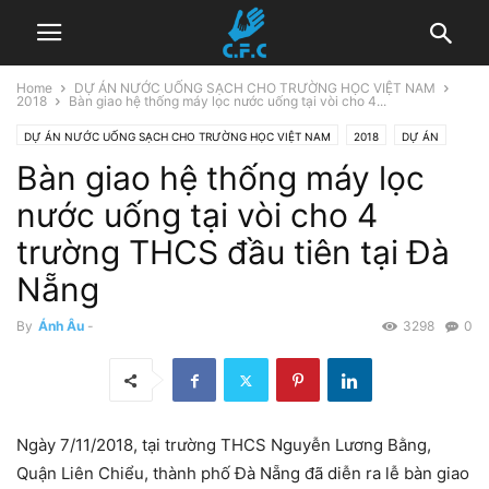
Home
DỰ ÁN NƯỚC UỐNG SẠCH CHO TRƯỜNG HỌC VIỆT NAM
2018
Bàn giao hệ thống máy lọc nước uống tại vòi cho 4...
DỰ ÁN NƯỚC UỐNG SẠCH CHO TRƯỜNG HỌC VIỆT NAM
2018
DỰ ÁN
Bàn giao hệ thống máy lọc
nước uống tại vòi cho 4
trường THCS đầu tiên tại Đà
Nẵng
By
Ánh Âu
-
3298
0
Ngày 7/11/2018, tại trường THCS Nguyễn Lương Bằng,
Quận Liên Chiểu, thành phố Đà Nẵng đã diễn ra lễ bàn giao