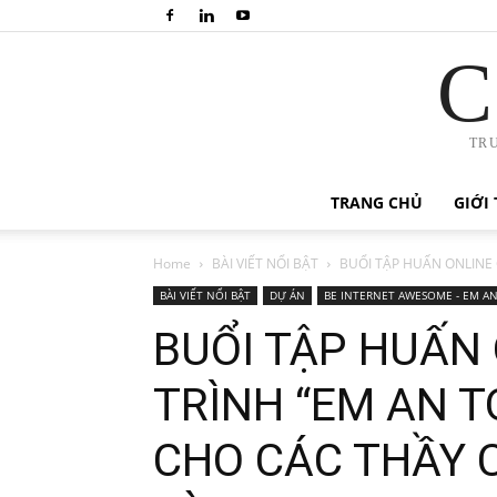
C
TR
TRANG CHỦ
GIỚI 
Home
BÀI VIẾT NỔI BẬT
BUỔI TẬP HUẤN ONLINE
BÀI VIẾT NỔI BẬT
DỰ ÁN
BE INTERNET AWESOME - EM 
BUỔI TẬP HUẤN
TRÌNH “EM AN 
CHO CÁC THẦY C