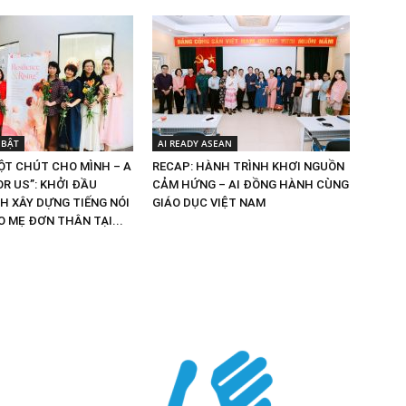
 BẬT
AI READY ASEAN
MỘT CHÚT CHO MÌNH – A
RECAP: HÀNH TRÌNH KHƠI NGUỒN
R US”: KHỞI ĐẦU
CẢM HỨNG – AI ĐỒNG HÀNH CÙNG
H XÂY DỰNG TIẾNG NÓI
GIÁO DỤC VIỆT NAM
 MẸ ĐƠN THÂN TẠI...