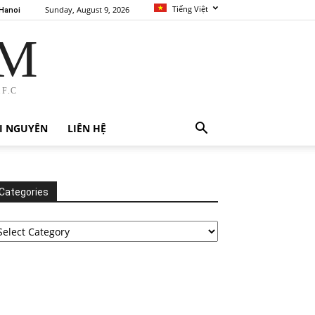
Tiếng Việt
Sunday, August 9, 2026
Hanoi
AM
F.C
I NGUYÊN
LIÊN HỆ
Categories
tegories