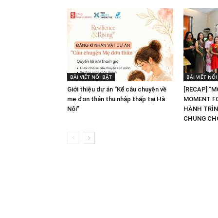
BÀI VIẾT NỔI BẬT
BÀI VIẾT NỔI
Giới thiệu dự án “Kể câu chuyện về
[RECAP] “
mẹ đơn thân thu nhập thấp tại Hà
MOMENT FO
Nội”
HÀNH TRÌN
CHUNG CHO