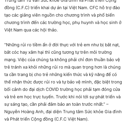
Trung tâm Tư vấn Sức khỏe Gia đình và Phát triển Cộng
đồng (C.F.C) triển khai dự án tại Việt Nam. CFC hỗ trợ đào
tạo các giảng viên nguồn cho chương trình và phổ biến
chương trình đến các trường học, phụ huynh và học sinh ở
Việt Nam qua các hội thảo.
“Những rủi ro tiềm ẩn ở đời thực với trẻ em như bị bắt nạt,
bắt cóc hay xâm hại thì cũng tương tự trên môi trường
mạng. Việc của chúng ta không phải chỉ đơn thuần bảo vệ
trẻ tránh xa khỏi những rủi ro mà quan trọng hơn là chúng
ta cần trang bị cho trẻ những kiến thức và kỹ năng để có
thể nhận thức được rủi ro và tự bảo vệ mình, đặc biệt trong
bối cảnh do đại dịch COVID trường học phải tạm đóng cửa
và trẻ em học trực tuyến. Trước khi nói tới sự phát triển và
sự sáng tạo, cần phải đảm bảo an toàn trước nhất.” –
Nguyễn Hoàng Anh, đại diện Trung tâm Sức khỏe Gia đình
và Phát triển Cộng đồng (C.F.C Việt Nam).