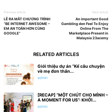
Previous article
Next article
LỄ RA MẮT CHƯƠNG TRÌNH
An important Good
“BE INTERNET AWESOME –
Gambling den Feel To Enjoy
EM AN TOÀN HƠN CÙNG
Online From The
GOOGLE”
Marketplace Present in
Malaysia 23acemy
RELATED ARTICLES
Giới thiệu dự án “Kể câu chuyện
về mẹ đơn thân...
admin
[RECAP] “MỘT CHÚT CHO MÌNH –
A MOMENT FOR US”: KHỞI...
admin