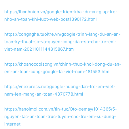
https://thanhnien.vn/google-trien-khai-du-an-giup-tre-
nho-an-toan-khi-luot-web-post1390172.html
https://congnghe.tuoitre.vn/google-trinh-lang-du-an-an-
toan-ky-thuat-so-va-quyen-cong-dan-so-cho-tre-em-
viet-nam-20211011144815867.htm
https://khoahocdoisong.vn/chinh-thuc-khoi-dong-du-an-
em-an-toan-cung-google-tai-viet-nam-181553.html
https://vnexpress.net/google-huong-dan-tre-em-viet-
nam-len-mang-an-toan-4370778.html
https://hanoimoi.com.vn/tin-tuc/Oto-xemay/1014365/5-
nguyen-tac-an-toan-truc-tuyen-cho-tre-em-su-dung-
internet