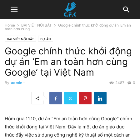
Home
BÀI VIẾT NỔI BẬT
Google chính thức khởi động dự án ‘Em an
toàn hơn cùng...
BÀI VIẾT NỔI BẬT
DỰ ÁN
Google chính thức khởi động
BE INTERNET AWESOME - EM AN TOÀN HƠN CÙNG GOOGLE
2021
HOẠT ĐỘNG
dự án ‘Em an toàn hơn cùng
Google’ tại Việt Nam
By
admin
-
2487
0
Hôm qua 11.10, dự án “Em an toàn hơn cùng Google” chính
thức khởi động tại Việt Nam. Đây là một dự án giáo dục,
thúc đẩy việc sử dụng công nghệ kỹ thuật số một cách an