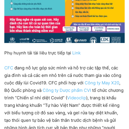
Phụ huynh tải tài liêu trực tiếp tại
Link
CFC
đang nỗ lực góp sức mình và hỗ trợ các tập thể, các
gia đình và cả các em nhỏ trên cả nước tham gia vào công
cuộc đẩy lùi Covid19. CFC phối hợp với
Công ty May X20
,
Bộ Quốc phòng và
Công ty Dược phẩm CVI
tổ chức chương
trình “Chiến sĩ nhí diệt Covid” (
Videoclip
), trang bị khẩu
trang kháng khuẩn “Tự hào Việt Nam” được thiết kế riêng
với biểu tượng cờ đỏ sao vàng, và gel rửa tay diệt khuẩn,
tạo thói quen tự bảo vệ bản thân trước dịch bệnh và gửi
những hình ảnh tích cực về bản thân như những “người