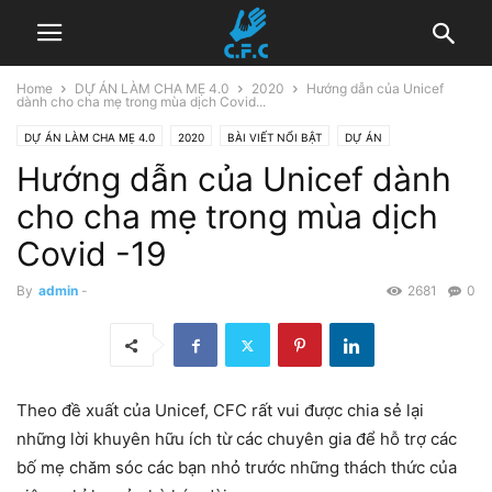
Home
DỰ ÁN LÀM CHA MẸ 4.0
2020
Hướng dẫn của Unicef
dành cho cha mẹ trong mùa dịch Covid...
DỰ ÁN LÀM CHA MẸ 4.0
2020
BÀI VIẾT NỔI BẬT
DỰ ÁN
Hướng dẫn của Unicef dành
HOẠT ĐỘNG
TÀI NGUYÊN
TÂM LÝ GIÁO DỤC
cho cha mẹ trong mùa dịch
Covid -19
By
admin
-
2681
0
Theo đề xuất của Unicef, CFC rất vui được chia sẻ lại
những lời khuyên hữu ích từ các chuyên gia để hỗ trợ các
bố mẹ chăm sóc các bạn nhỏ trước những thách thức của