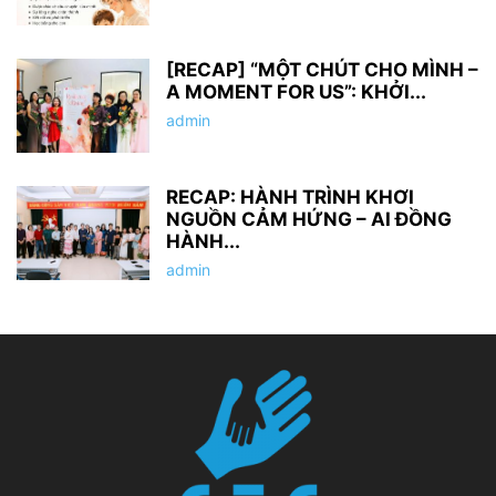
[RECAP] “MỘT CHÚT CHO MÌNH –
A MOMENT FOR US”: KHỞI...
admin
RECAP: HÀNH TRÌNH KHƠI
NGUỒN CẢM HỨNG – AI ĐỒNG
HÀNH...
admin