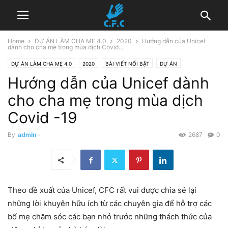
Home
DỰ ÁN LÀM CHA MẸ 4.0
2020
Hướng dẫn của Unicef
dành cho cha mẹ trong mùa dịch Covid...
DỰ ÁN LÀM CHA MẸ 4.0
2020
BÀI VIẾT NỔI BẬT
DỰ ÁN
Hướng dẫn của Unicef dành
HOẠT ĐỘNG
TÀI NGUYÊN
TÂM LÝ GIÁO DỤC
cho cha mẹ trong mùa dịch
Covid -19
By
admin
-
2687
0
Theo đề xuất của Unicef, CFC rất vui được chia sẻ lại
những lời khuyên hữu ích từ các chuyên gia để hỗ trợ các
bố mẹ chăm sóc các bạn nhỏ trước những thách thức của