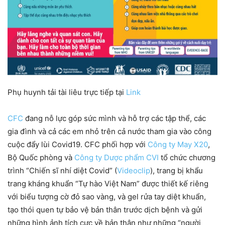
Phụ huynh tải tài liêu trực tiếp tại
Link
CFC
đang nỗ lực góp sức mình và hỗ trợ các tập thể, các
gia đình và cả các em nhỏ trên cả nước tham gia vào công
cuộc đẩy lùi Covid19. CFC phối hợp với
Công ty May X20
,
Bộ Quốc phòng và
Công ty Dược phẩm CVI
tổ chức chương
trình “Chiến sĩ nhí diệt Covid” (
Videoclip
), trang bị khẩu
trang kháng khuẩn “Tự hào Việt Nam” được thiết kế riêng
với biểu tượng cờ đỏ sao vàng, và gel rửa tay diệt khuẩn,
tạo thói quen tự bảo vệ bản thân trước dịch bệnh và gửi
những hình ảnh tích cực về bản thân như những “người