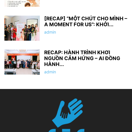
[RECAP] “MỘT CHÚT CHO MÌNH –
A MOMENT FOR US”: KHỞI...
admin
RECAP: HÀNH TRÌNH KHƠI
NGUỒN CẢM HỨNG – AI ĐỒNG
HÀNH...
admin